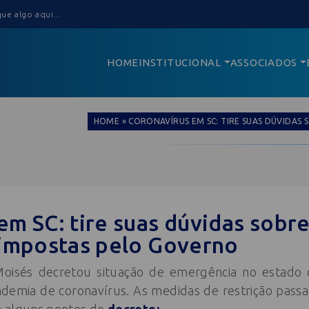
HOME
INSTITUCIONAL
ASSOCIADOS
HOME
»
CORONAVÍRUS EM SC: TIRE SUAS DÚVIDAS
em SC: tire suas dúvidas sobr
 impostas pelo Governo
Moisés decretou situação de emergência no estado
demia de coronavírus. As medidas de restrição passam