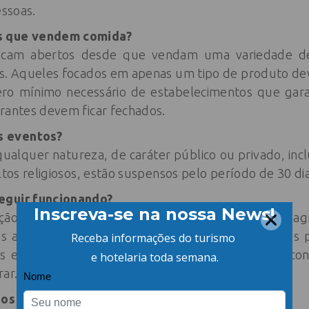
essoas.
s que vendem comida?
ficam abertos desde que vendam uma variedade de 
. Aqueles focados em apenas um tipo de produto deve
o mínimo necessário de estabelecimentos que gara
urantes devem ficar fechados.
s eventos?
ualquer natureza, de caráter público ou privado, inc
ultos religiosos, estão suspensos pelo período de 30 di
eguir funcionando?
ção do número de trabalhadores. No caso da ag
ais as atividades essenciais. Ramos como de insumos
s exigências porque o fornecimento de bens de con
ar.
dos hotéis?