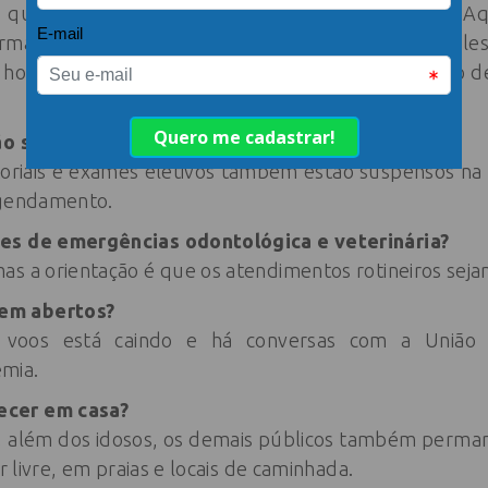
e que novos hóspedes não podem ser aceitos. Aq
anecer até o fim do período programado. Aqueles
o hotel e pessoa deve ser encaminhada para destino de
tão suspensas?
oriais e exames eletivos também estão suspensos na 
agendamento.
es de emergências odontológica e veterinária?
as a orientação é que os atendimentos rotineiros sej
em abertos?
voos está caindo e há conversas com a União
mia.
ecer em casa?
e, além dos idosos, os demais públicos também perm
ar livre, em praias e locais de caminhada.