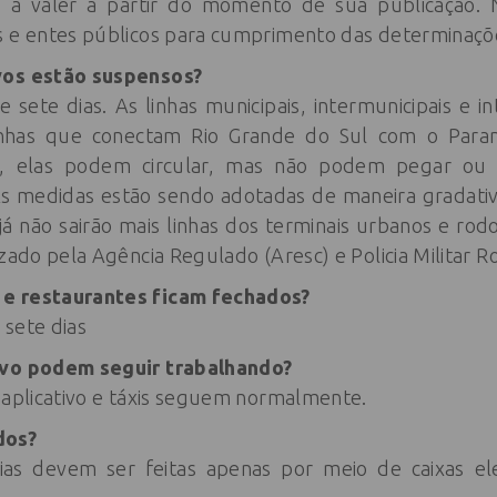
 a valer a partir do momento de sua publicação.
s e entes públicos para cumprimento das determinaçõ
vos estão suspensos?
 sete dias. As linhas municipais, intermunicipais e i
linhas que conectam Rio Grande do Sul com o Par
o, elas podem circular, mas não podem pegar ou 
 As medidas estão sendo adotadas de maneira gradativ
já não sairão mais linhas dos terminais urbanos e ro
zado pela Agência Regulado (Aresc) e Policia Militar Ro
e restaurantes ficam fechados?
 sete dias
ivo podem seguir trabalhando?
 aplicativo e táxis seguem normalmente.
dos?
ias devem ser feitas apenas por meio de caixas ele