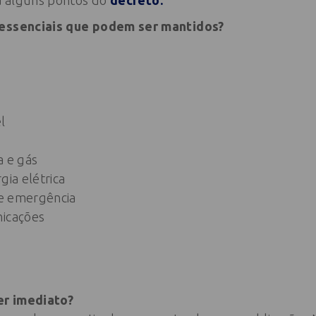
ra alguns pontos do
decreto:
 essenciais que podem ser mantidos?
l
a e gás
gia elétrica
 de emergência
nicações
er imediato?