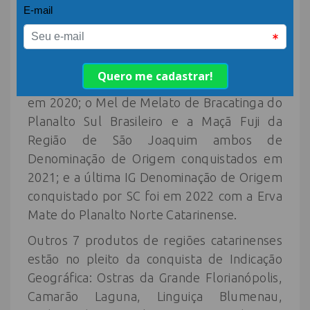
estado conta ainda com mais 5 IGs: a Banana
da Região de Corupá de Denominação de
Origem adquirida em 2018; o queijo
artesanal serrano Campos de Cima da Serra
de Denominação de Origem conquistado
em 2020; o Mel de Melato de Bracatinga do
Planalto Sul Brasileiro e a Maçã Fuji da
Região de São Joaquim ambos de
Denominação de Origem conquistados em
2021; e a última IG Denominação de Origem
conquistado por SC foi em 2022 com a Erva
Mate do Planalto Norte Catarinense.
Outros 7 produtos de regiões catarinenses
estão no pleito da conquista de Indicação
Geográfica: Ostras da Grande Florianópolis,
Camarão Laguna, Linguiça Blumenau,