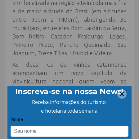
km² localizada na região vitivinícola mais fria
e de maior altitude do Brasil (em altitudes
entre 900m a 1400m), abrangendo 30
municípios, entre eles Bom Jardim da Serra,
Bom Retiro, Caçador, Fraiburgo, Lages,
Pinheiro Preto, Rancho Queimado, São
Joaquim, Treze Tílias, Urubici e Videira.
As duas IGs de vinhos catarinense
acompanham um novo capítulo da
vitivinicultura nacional quem veem se
estabelecendo principalmente no Sul do
Brasil, garantindo uma produção muito
especializada com altíssimos requisitos de
qualidade.
Além da IG para vinhos e espumantes de
Uva Goethe e para os Vinhos de Altitude, o