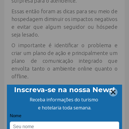
surpresa para o atendente.
Essas então foram as dicas para seu meio de
hospedagem diminuir os impactos negativos
e evitar que algum seguidor ou hóspede
seja lesado.
O importante é identificar o problema e
criar um plano de ação e principalmente um
plano de comunicação integrado que
envolta tanto o ambiente online quanto o
offline.
Por, Mateus Agostini
Especialista em marketing e performance
digital hoteleira
Hotel Academy (@
hotel.academy
)