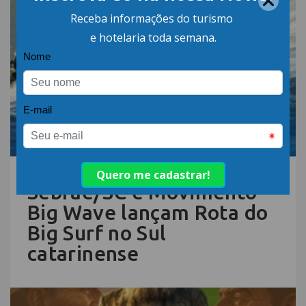
06.AGO.26 | POR: ABIH-SC
Sebrae/SC e Movimento
Big Wave lançam Rota do
Big Surf no Sul
catarinense