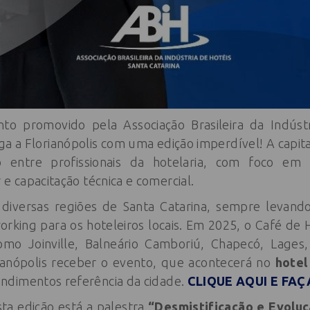
to promovido pela Associação Brasileira da Indúst
ga a Florianópolis com uma edição imperdível! A capita
entre profissionais da hotelaria, com foco em t
 e capacitação técnica e comercial.
 diversas regiões de Santa Catarina, sempre levand
king para os hoteleiros locais. Em 2025, o Café de H
como Joinville, Balneário Camboriú, Chapecó, Lage
ianópolis receber o evento, que acontecerá no
hotel
ndimentos referência da cidade.
CLIQUE AQUI E FAÇ
ta edição está a palestra
“Desmistificação e Evolu