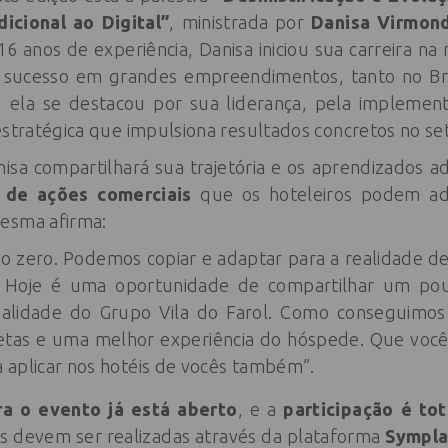
icional ao Digital”
, ministrada por
Danisa Virmon
6 anos de experiência, Danisa iniciou sua carreira na
 sucesso em grandes empreendimentos, tanto no Bras
 ela se destacou por sua liderança, pela impleme
estratégica que impulsiona resultados concretos no set
nisa compartilhará sua trajetória e os aprendizados a
o de ações comerciais
que os hoteleiros podem ado
esma afirma:
do zero. Podemos copiar e adaptar para a realidade d
r. Hoje é uma oportunidade de compartilhar um po
alidade do Grupo Vila do Farol. Como conseguimo
retas e uma melhor experiência do hóspede. Que você
 aplicar nos hotéis de vocês também”.
a o evento já está aberto
, e a
participação é to
ões devem ser realizadas através da plataforma
Sympl