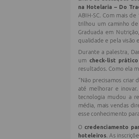
na Hotelaria – Do Trad
ABIH-SC. Com mais de 1
trilhou um caminho de
Graduada em Nutrição,
qualidade e pela visão 
Durante a palestra, Da
um
check-list prátic
resultados. Como ela m
“Não precisamos criar 
até melhorar e inova
tecnologia mudou a re
média, mais vendas di
esse conhecimento para
O
credenciamento par
hoteleiros
. As inscriç