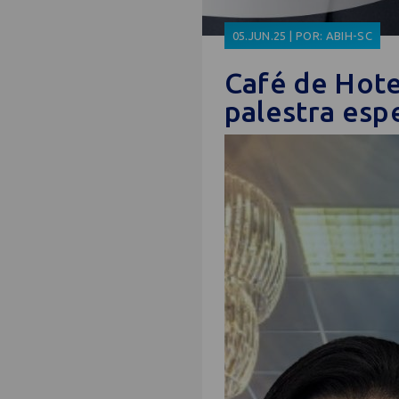
05.JUN.25 | POR: ABIH-SC
Café de Hote
palestra esp