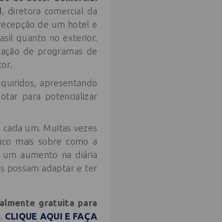
d
, diretora comercial da
 recepção de um hotel e
il quanto no exterior.
ntação de programas de
or.
dquiridos, apresentando
tar para potencializar
e cada um. Muitas vezes
uco mais sobre como a
s um aumento na diária
s possam adaptar e ter
talmente gratuita para
a
.
CLIQUE AQUI E FAÇA