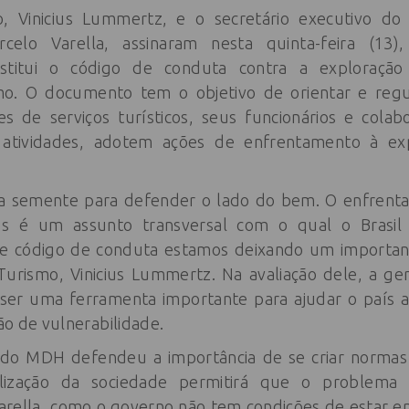
, Vinicius Lummertz, e o secretário executivo do M
lo Varella, assinaram nesta quinta-feira (13), 
institui o código de conduta contra a exploraçã
mo. O documento tem o objetivo de orientar e regu
s de serviços turísticos, seus funcionários e colab
tividades, adotem ações de enfrentamento à exp
 semente para defender o lado do bem. O enfrent
tes é um assunto transversal com o qual o Bras
ste código de conduta estamos deixando um important
 Turismo, Vinicius Lummertz. Na avaliação dele, a g
er uma ferramenta importante para ajudar o país a 
ção de vulnerabilidade.
o do MDH defendeu a importância de se criar normas
ização da sociedade permitirá que o problema 
arella, como o governo não tem condições de estar e