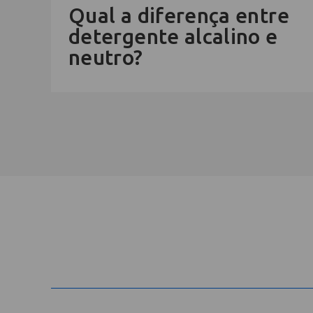
Qual a diferença entre
detergente alcalino e
neutro?
Cadastre-se na newsletter e rec
nosso conteúdo em seu e-mail