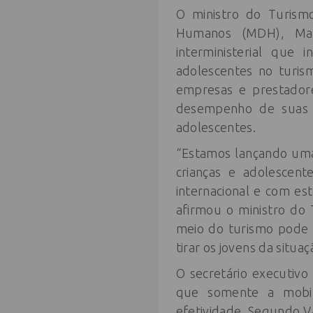
O ministro do Turismo
Humanos (MDH), Marce
interministerial que 
adolescentes no turis
empresas e prestadore
desempenho de suas a
adolescentes.
“Estamos lançando uma
crianças e adolescen
internacional e com e
afirmou o ministro do
meio do turismo pode s
tirar os jovens da situa
O secretário executiv
que somente a mobil
efetividade. Segundo V