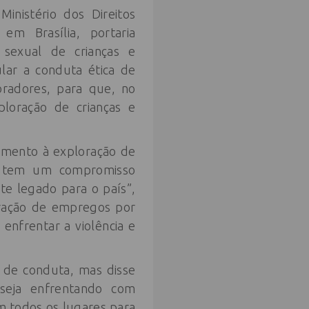
inistério dos Direitos
em Brasília, portaria
o sexual de crianças e
lar a conduta ética de
oradores, para que, no
loração de crianças e
amento à exploração de
il tem um compromisso
e legado para o país”,
eração de empregos por
enfrentar a violência e
 de conduta, mas disse
seja enfrentando com
m todos os lugares para