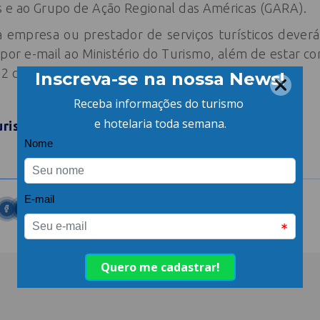
s e ao Grupo de Ação Regional das Américas (GARA).
 a empresa ou prestador de serviços turísticos deve
por e-mail ao Ministério do Turismo, além de estar co
 12 compromissos estabelecidos no documento.
urismo