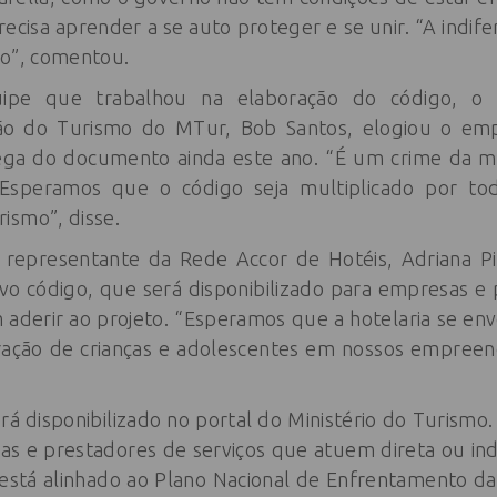
precisa aprender a se auto proteger e se unir. “A indif
ão”, comentou.
ipe que trabalhou na elaboração do código, o s
ão do Turismo do MTur, Bob Santos, elogiou o em
rega do documento ainda este ano. “É um crime da m
. Esperamos que o código seja multiplicado por 
ismo”, disse.
 representante da Rede Accor de Hotéis, Adriana Pi
o código, que será disponibilizado para empresas e 
m aderir ao projeto. “Esperamos que a hotelaria se en
ração de crianças e adolescentes em nossos empreen
rá disponibilizado no portal do Ministério do Turismo
cas e prestadores de serviços que atuem direta ou in
stá alinhado ao Plano Nacional de Enfrentamento da 