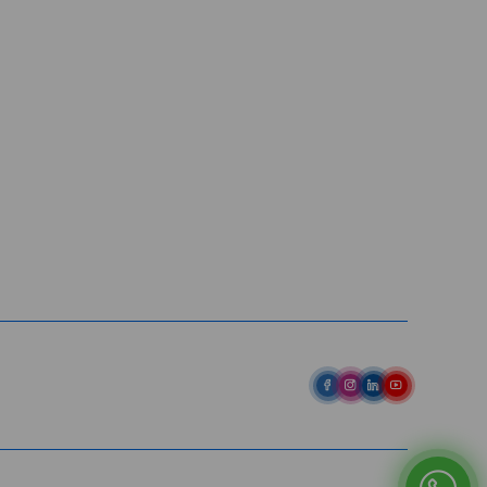
Entre em contato
Av. Pref. Osmar Cunha, 183 /
Bloco B, Sl. 801 / Centro /
88015-100 / Florianópolis / SC
abih@
(48) 98843-7711
(48) 98843-7659