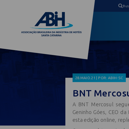
28.MAIO.21 | POR: ABIH-SC
BNT Mercosu
A BNT Mercosul segue 
Geninho Góes, CEO da 
esta edição online, rep