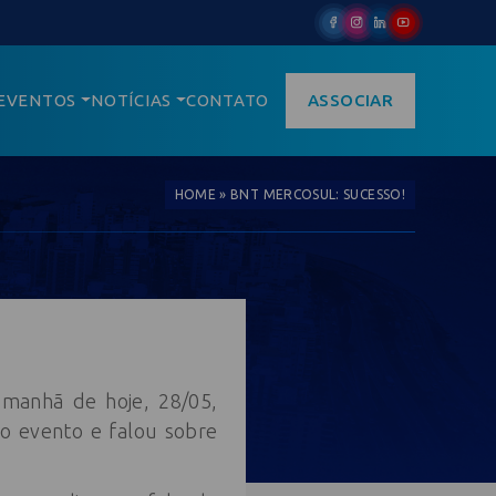
EVENTOS
NOTÍCIAS
CONTATO
ASSOCIAR
HOME
»
BNT MERCOSUL: SUCESSO!
 manhã de hoje, 28/05,
o evento e falou sobre