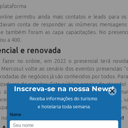
 plataforma
nline permitiu ainda mais contatos e leads para os
 davam conta de responder as inúmeras mensagens
e também foram as capa capacitações. No presenc
ou a 400.
encial e renovada
r fazer no online, em 2022 o presencial terá novid
ercosul volte ao cenário dos eventos presenciais “d
, rodadas de negócios já são conhecidos por todos. P
nizadores de eventos. Este público precisa de atenção
áreas da gastronomia e tecnologia. Novos format
tores de todos os portes também será uma inovação, 
espaços com mesas de trabalho”, anuncia Geninho Góes
 nos dias 27 e 28 de maio.
Programe-se e participe!