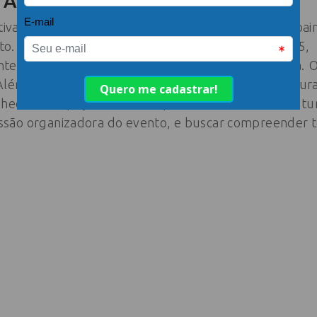
a ABIH no evento
tivas da hotelaria pós pandemia foi um dos pai
o. O encontro aconteceu na quinta-feira, 27/05, 
te da ABIH Nacional foi quem falou sobre o tema. Ou
Além de acompanhar a programação online, dura
nhecer o espaço de forma presencial. Ver a estrutu
ssão organizadora do evento, e buscar compreender 