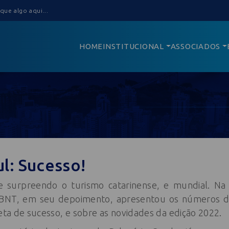
HOME
INSTITUCIONAL
ASSOCIADOS
l: Sucesso!
surpreendo o turismo catarinense, e mundial. Na
BNT, em seu depoimento, apresentou os números d
leta de sucesso, e sobre as novidades da edição 2022.