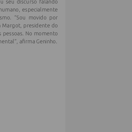
u seu discurso falando
r humano, especialmente
vismo. “Sou movido por
 a Margot, presidente do
 as pessoas. No momento
ental”, afirma Geninho.