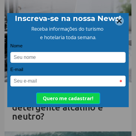
06.AGO.26 | POR: ABIH-SC
Qual a diferença entre
detergente alcalino e
neutro?