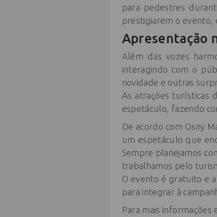
para pedestres durant
prestigiarem o evento, c
Apresentação n
Além das vozes harmon
interagindo com o públ
novidade e outras surpr
As atrações turísticas
espetáculo, fazendo co
De acordo com Osny Maci
um espetáculo que enca
Sempre planejamos com
trabalhamos pelo turis
O evento é gratuito e 
para integrar à campan
Para mais informações 