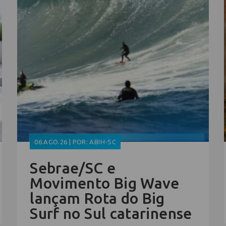
06.AGO.26 | POR: ABIH-SC
Sebrae/SC e
Movimento Big Wave
lançam Rota do Big
Surf no Sul catarinense