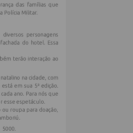
rança das famílias que
Polícia Militar.
m diversos personagens
 fachada do hotel. Essa
mbém terão interação ao
 natalino na cidade, com
 está em sua 5ª edição.
cada ano. Para nós que
r esse espetáculo.
o ou roupa para doação,
amboriú.
1 5000.