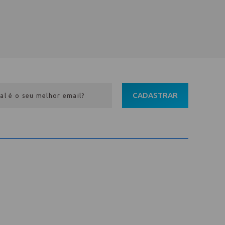
CADASTRAR
Entre em contato
Av. Pref. Osmar Cunha, 183 /
Bloco B, Sl. 801 / Centro /
88015-100 / Florianópolis / SC