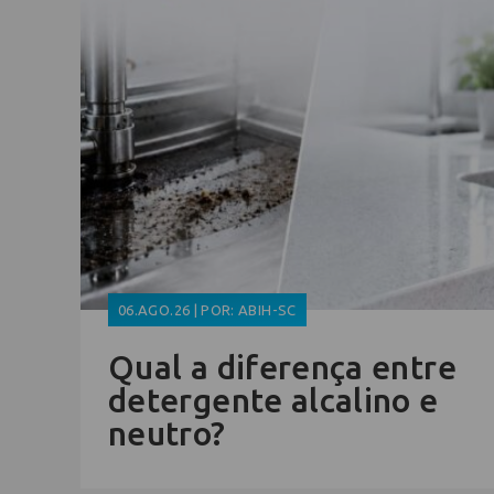
06.AGO.26 | POR: ABIH-SC
Qual a diferença entre
detergente alcalino e
neutro?