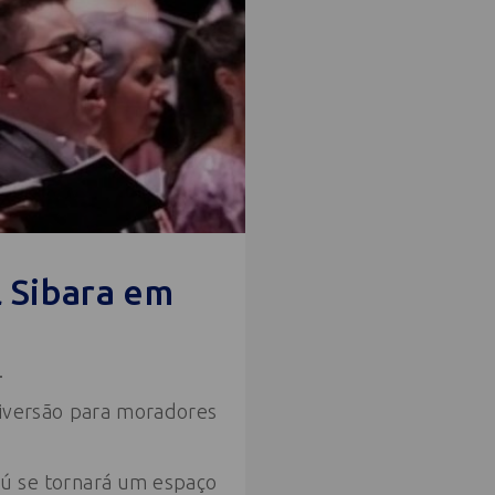
l Sibara em
.
iversão para moradores
iú se tornará um espaço