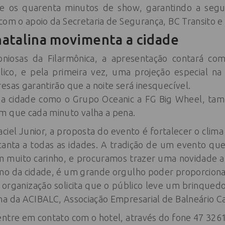
e os quarenta minutos de show, garantindo a segu
om o apoio da Secretaria de Segurança, BC Transito e a 
atalina movimenta a cidade
iosas da Filarmônica, a apresentação contará co
ico, e pela primeira vez, uma projeção especial na
esas garantirão que a noite será inesquecível.
 da cidade como o Grupo Oceanic a FG Big Wheel, ta
m que cada minuto valha a pena.
el Junior, a proposta do evento é fortalecer o clima
nta a todas as idades. A tradição de um evento que
 muito carinho, e procuramos trazer uma novidade a 
mo da cidade, é um grande orgulho poder proporciona
a organização solicita que o público leve um brinqued
ha da ACIBALC, Associação Empresarial de Balneário C
entre em contato com o hotel, através do fone 47 326