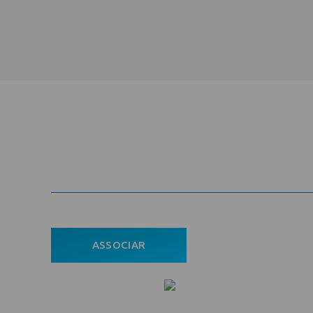
Cadastre-se na newsletter e rec
nosso conteúdo em seu e-mail
ASSOCIAR
ÁREA DO ASSOCIADO
POLÍTICA DE PRIVACIDADE