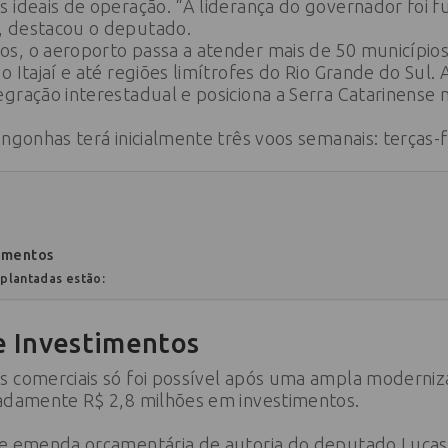
s ideais de operação. “A liderança do governador foi 
, destacou o deputado.
s, o aeroporto passa a atender mais de 50 municípios
o Itajaí e até regiões limítrofes do Rio Grande do Sul
gração interestadual e posiciona a Serra Catarinense no
ngonhas terá inicialmente três voos semanais: terças-fe
imentos
mplantadas estão:
e Investimentos
s comerciais só foi possível após uma ampla moderniz
madamente R$ 2,8 milhões em investimentos.
de emenda orçamentária de autoria do deputado Lucas