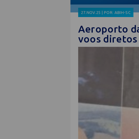
27.NOV.25 | POR: ABIH-SC
Aeroporto da
voos diretos