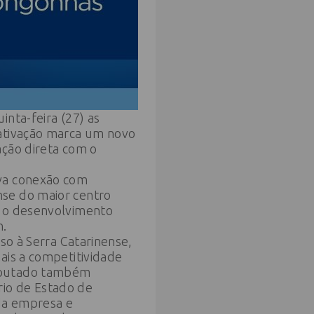
inta-feira (27) as
eativação marca um novo
ação direta com o
ova conexão com
nse do maior centro
e o desenvolvimento
h.
so à Serra Catarinense,
ais a competitividade
deputado também
io de Estado de
da empresa e