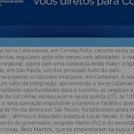
 Serra Catarinense, em Correia Pinto, retoma nesta qu
rciais regulares após oito meses sem atividades. A r
regional, agora com uma conquista ainda maior: a lig
, em São Paulo, um dos principais hubs do país.
rava apenas a rota para Viracopos, em Campinas. A n
m salto de integração, aproximando a Serra Catarine
ampliando oportunidades para o turismo, os negócios 
l da Gol Linhas Aéreas ocorre nesta quinta (27), às 13
 a nova operação impulsione o turismo e facilite o aces
a de forma direta por São Paulo, fortalecendo ainda m
gião”, afirmou o deputado estadual Lucas Neves. O 
nto do governador Jorginho Mello (PL) e do secretár
errovias, Beto Martins, que se empenharam na busca 