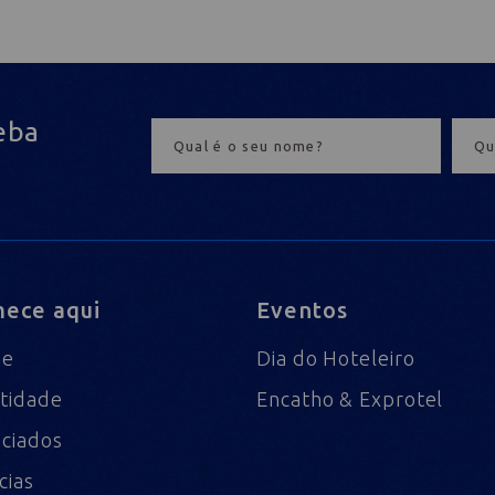
eba
ece aqui
Eventos
me
Dia do Hoteleiro
tidade
Encatho & Exprotel
ciados
cias