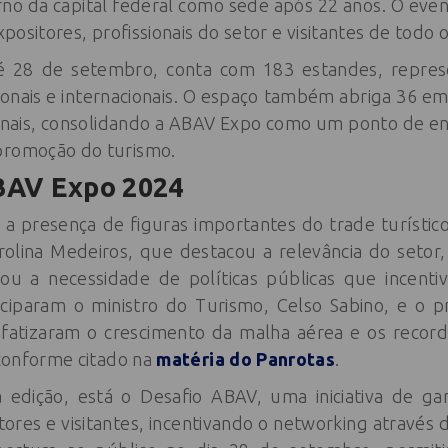
rno da capital federal como sede após 22 anos. O eve
expositores, profissionais do setor e visitantes de todo
té 28 de setembro, conta com 183 estandes, repre
ionais e internacionais. O espaço também abriga 36 e
nais, consolidando a ABAV Expo como um ponto de en
promoção do turismo.
BAV Expo 2024
a presença de figuras importantes do trade turístic
rolina Medeiros, que destacou a relevância do setor
rçou a necessidade de políticas públicas que incen
ciparam o ministro do Turismo, Celso Sabino, e o p
nfatizaram o crescimento da malha aérea e os recor
, conforme citado na
matéria do Panrotas
.
 edição, está o Desafio ABAV, uma iniciativa de g
tores e visitantes, incentivando o networking através