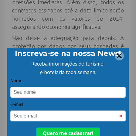
pressões imediatas. Além disso, todos os
contratos assinados até a data limite serão
honrados com os valores de 2024,
assegurando economia significativa.
Não deixe a adequação para depois. A
proteção dos dados dos seus hóspedes é
essencial para o sucesso e a credibilidade do
seu negócio. Fale conosco e descubra como
tornar a LGPD uma vantagem competitiva
para o seu hotel.
Hotel Privacy – Parceiro do setor
hoteleiro em proteção de dados.
www.hotelprivacy.com.br
Instagram
@hotelprivacy.lgpd
Email – marcia.exposito@bprivacy.com.br