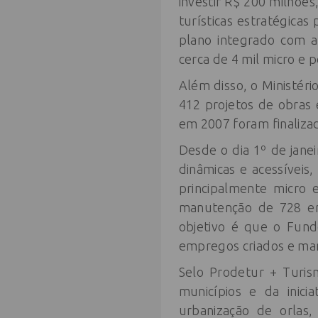
investir R$ 200 milhõe
turísticas estratégicas
plano integrado com as
cerca de 4 mil micro e
Além disso, o Ministéri
412 projetos de obras 
em 2007 foram finalizad
Desde o dia 1º de janei
dinâmicas e acessívei
principalmente micro
manutenção de 728 em
objetivo é que o Fund
empregos criados e man
Selo Prodetur + Turis
municípios e da inic
urbanização de orlas,