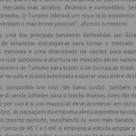
 mercado mais atrativo, dinâmico e competitivo. Se
cimento. O Turismo liderará um novo ciclo econômic
venham o mais breve possível”, afirmou o ministro.
a, uma das principais bandeiras defendidas por Álva
 de empresas estrangeiras para tornar o mercado 
 menores e uma diversidade de opções para viajar
ro que sancionou a abertura do mercado aéreo naciona
ministro do Turismo para trazer a Air Europa ao Brasi
lar no país e já está autorizada a operar voos entre dest
i, companhia low cost (de baixo custo), também i
e já vende bilhetes para o trecho Buenos Aires-Rio d
 por voo e o voo inaugural deve acontecer em out
ubro, as passagens da empresa aérea argentina na rot
No mesmo período, escolhendo os voos mais baratos 
 cerca de R$ 2 a 3 mil. A empresa já estuda ampliar 