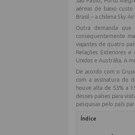
São Paulo, Porto Alegr
aéreas de baixo custo
Brasil – a chilena Sky A
Outra demanda que b
consequentemente mais
viajantes de quatro pa
Relações Exteriores e 
Unidos e Austrália. A m
De acordo com o Grup
com a assinatura do d
houve alta de 53% a 15
desses países para vis
pesquisas pelo país pa
Índice