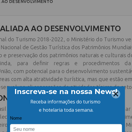
A AO DESENVOLVIMENTO
 ALIADA AO DESENVOLVIMENTO
onal do Turismo 2018-2022, o Ministério do Turismo
 Nacional de Gestão Turística dos Patrimônios Mundia
 e preservação dos patrimônios naturais e culturais d
nda, para definir regras e procedimentos da 
nião, com potencial para o desenvolvimento sustentáve
reas com alta atratividade turística, mas que estão 
senvolver, ali concessões de atividades típicas do seto
ONAL
rasil contam agora com um programa que vai mudar 
talecimento dos pequenos negócios e do desenvolvime
leiro. Em parceria com o Sebrae e a Embratur, o Min