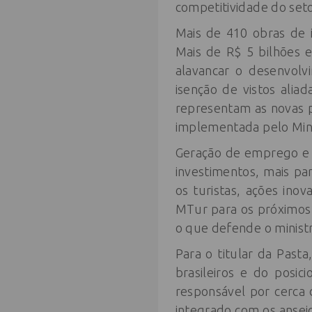
competitividade do seto
Mais de 410 obras de i
Mais de R$ 5 bilhões e
alavancar o desenvolv
isenção de vistos alia
representam as novas p
implementada pelo Mini
Geração de emprego e r
investimentos, mais par
os turistas, ações inov
MTur para os próximos 
o que defende o minist
Para o titular da Past
brasileiros e do posi
responsável por cerca
integrado com os ansei