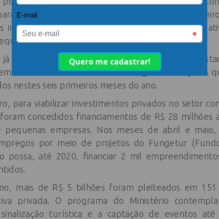
s, por meio do Investe Turismo, em 158 municípios c
 para o país. A Pasta já percorreu 10 estados brasile
 instâncias de governança regionais e com a iniciat
 pequenos empreendimentos em todo o Brasil.
o já investiu, por meio de repasses a municípios e es
em infraestrutura em 200 dias de gestão. Projetos qu
os nestes seis primeiros meses do ano.
ro, para viabilizar investimentos privados no setor co
s, foram concedidos financiamentos de R$ 28 milhões
 e pequenas empresas. Nos meses de abril e maio,
pregos por meio de projetos do Fungetur (Fundo
o possa, até 2020, financiar 2 mil empreendimentos
tidos.
mo, mais de R$ 5 bilhões foram pleiteados em 151
iativa privada. O programa do Ministério contemp
 sinalização turística e a captação de eventos até