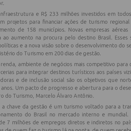
r.
nfraestrutura e R$ 233 milhões investidos em todos 
m projetos para financiar ações de turismo regiona
imento de 158 municípios. Novas empresas aéreas
da ao aumento na procura pelo destino Brasil. Esse
olíticas e a nova visão sobre o desenvolvimento do se
stério do Turismo em 200 dias de gestão.
enda, ambiente de negócios mais competitivo para o
cerias para integrar destinos turísticos aos países vi
adoras e de inclusão social são os objetivos que nor
anos. Um pacto de progresso e abertura para o dese
ro do Turismo, Marcelo Álvaro Antônio.
a, a chave da gestão é um turismo voltado para a tr
cionamento do Brasil no mercado interno e mundial.
 de 7 milhões de empregos diretos e indiretos no pa
os de quem faz o turismo lá na ponta, de quem recebe 