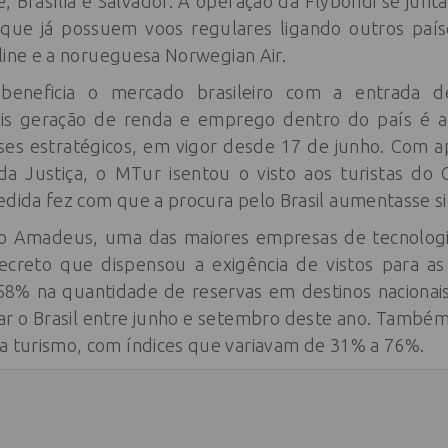
e, Brasília e Salvador. A operação da Flybondi se jun
 que já possuem voos regulares ligando outros paíse
irline e a norueguesa Norwegian Air.
eneficia o mercado brasileiro com a entrada de
 geração de renda e emprego dentro do país é a 
íses estratégicos, em vigor desde 17 de junho. Com ap
da Justiça, o MTur isentou o visto aos turistas do
edida fez com que a procura pelo Brasil aumentasse si
o Amadeus, uma das maiores empresas de tecnologi
ecreto que dispensou a exigência de vistos para as 
8% na quantidade de reservas em destinos nacionais 
itar o Brasil entre junho e setembro deste ano. També
ra turismo, com índices que variavam de 31% a 76%.