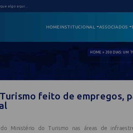
HOME
INSTITUCIONAL
ASSOCIADOS
HOME
»
200 DIAS: UM 
 Turismo feito de empregos, p
al
do Ministério do Turismo nas áreas de infraestru